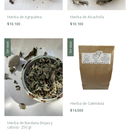
Hierba de Agripalma
Hierba de Alcachofa
$10.100
$10.100
Sin stock
Sin stock
Hierba de Caléndula
$14.000
Hierba de Bardana (hojas y
cabos) - 250 gr.