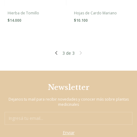
Hierba de Tomillo
Hojas de Cardo Mariano
$14.000
$10.100
3
de
3
Newsletter
Dejanos tu mail para recibir novedades y conocer más sobre plantas
medicinales