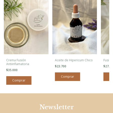
Crema Fusión
Aceite de Hipericum Chico
Fusión
Antiinflamatoria
$23.700
$27.0
$35.000
Newsletter