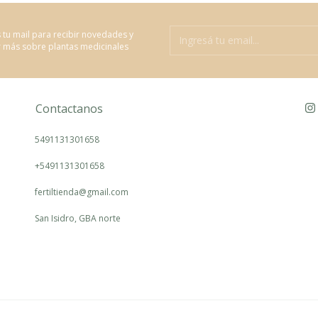
 tu mail para recibir novedades y
 más sobre plantas medicinales
Contactanos
5491131301658
+5491131301658
fertiltienda@gmail.com
San Isidro, GBA norte