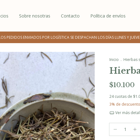
icios
Sobre nosotras
Contacto
Política de envíos
LOS PEDIDOS ENVIADOS POR LOGÍSTICA SE DESPACHAN LOS DÍAS LUNES Y JUEVE
Inicio
.
Hierbas 
Hierb
$10.100
24
cuotas de
$1.
3% de descuent
Ver más detal