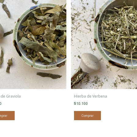
 de Graviola
Hierba de Verbena
00
$10.100