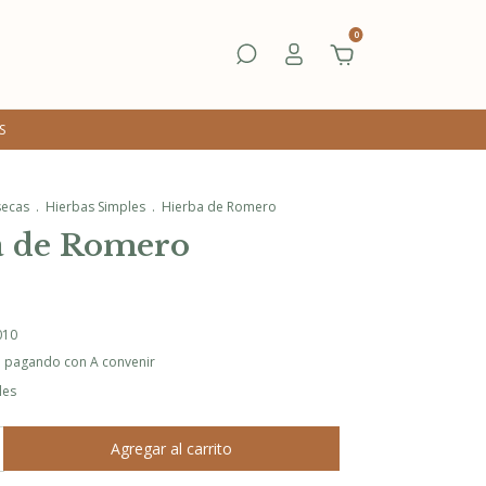
0
S
secas
.
Hierbas Simples
.
Hierba de Romero
a de Romero
010
o
pagando con A convenir
les