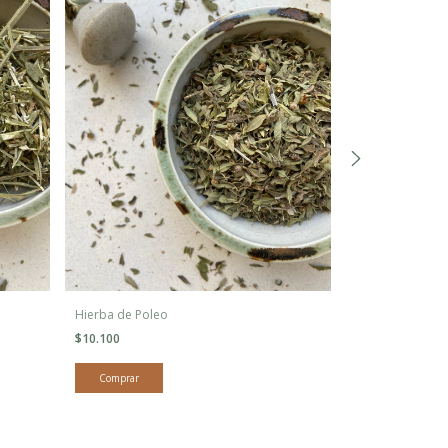
Hierba de Poleo
Hierba de Artem
$10.100
$15.100
3x2