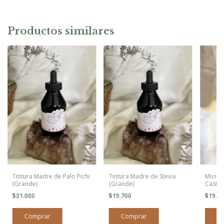
Productos similares
Tintura Madre de Palo Pichi
Tintura Madre de Stevia
Microd
(Grande)
(Grande)
Castus
$31.000
$19.700
$19.7