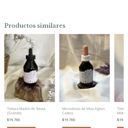
Productos similares
Tintura Madre de Stevia
Microdosis de Vitex Agnus
Tintur
(Grande)
Castus
Milenr
$19.700
$19.700
$19.7