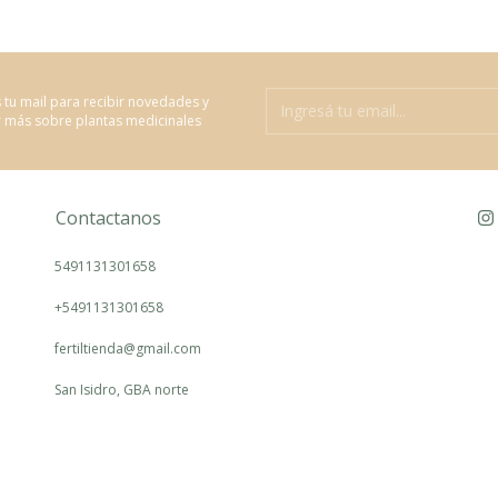
 tu mail para recibir novedades y
 más sobre plantas medicinales
Contactanos
5491131301658
+5491131301658
fertiltienda@gmail.com
San Isidro, GBA norte