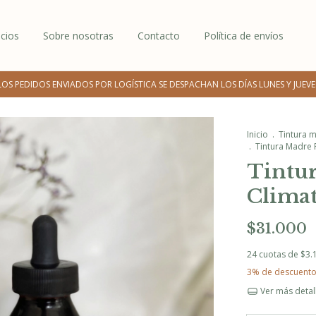
icios
Sobre nosotras
Contacto
Política de envíos
LOS PEDIDOS ENVIADOS POR LOGÍSTICA SE DESPACHAN LOS DÍAS LUNES Y JUEVE
Inicio
.
Tintura 
.
Tintura Madre 
Tintu
Climat
$31.000
24
cuotas de
$3.
3% de descuent
Ver más detal