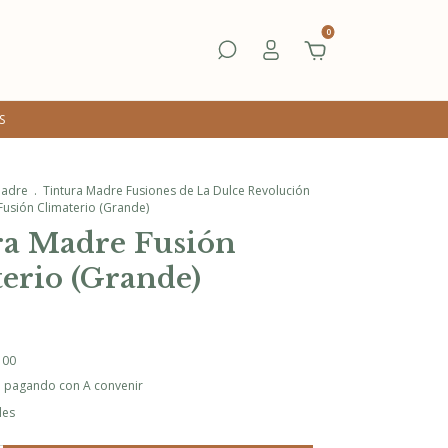
0
S
madre
.
Tintura Madre Fusiones de La Dulce Revolución
Fusión Climaterio (Grande)
ra Madre Fusión
erio (Grande)
100
o
pagando con A convenir
les