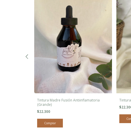
 Ánimo (Grande)
Tintura Madre Fusión Antiinflamatoria
Tintur
(Grande)
$22.3
$22.300