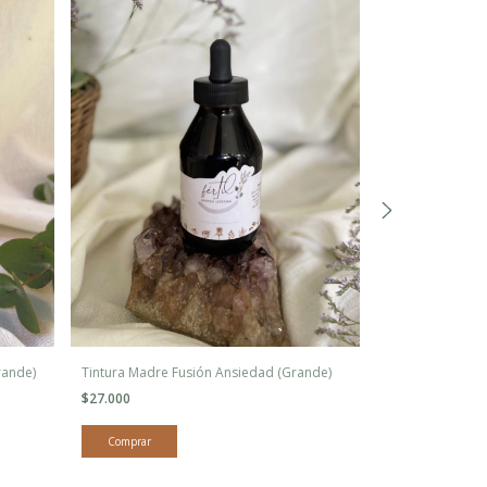
rande)
Tintura Madre Fusión Ansiedad (Grande)
Tintura madre F
$27.000
$22.300