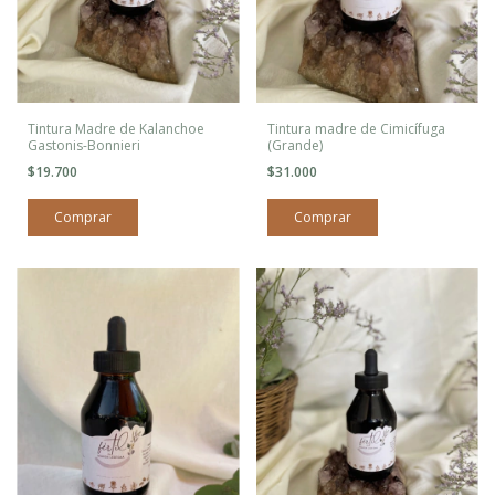
Tintura Madre de Kalanchoe
Tintura madre de Cimicífuga
Gastonis-Bonnieri
(Grande)
$19.700
$31.000